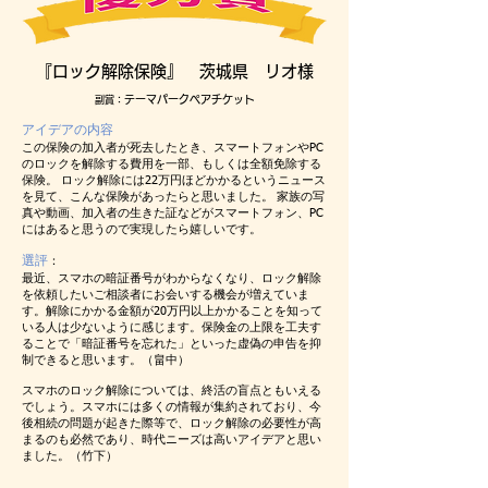
『ロック解除保険』 茨城県 リオ様
テーマパークペアチケット
副賞：
アイデアの内容
この保険の加入者が死去したとき、スマートフォンやPC
のロックを解除する費用を一部、もしくは全額免除する
保険。 ロック解除には22万円ほどかかるというニュース
を見て、こんな保険があったらと思いました。 家族の写
真や動画、加入者の生きた証などがスマートフォン、PC
にはあると思うので実現したら嬉しいです。
選評
：
最近、スマホの暗証番号がわからなくなり、ロック解除
を依頼したいご相談者にお会いする機会が増えていま
す。解除にかかる金額が20万円以上かかることを知って
いる人は少ないように感じます。保険金の上限を工夫す
ることで「暗証番号を忘れた」といった虚偽の申告を抑
制できると思います。（畠中）
スマホのロック解除については、終活の盲点ともいえる
でしょう。スマホには多くの情報が集約されており、今
後相続の問題が起きた際等で、ロック解除の必要性が高
まるのも必然であり、時代ニーズは高いアイデアと思い
ました。（竹下）