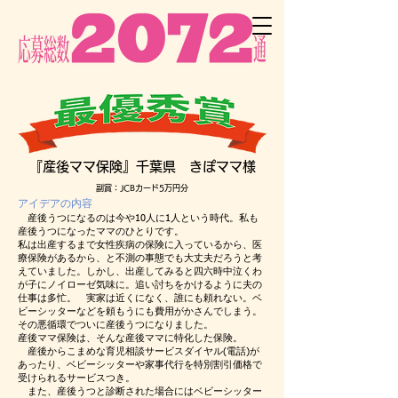
『産後ママ保険』千葉県 きぽママ様
副賞：JCBカード5万円分
アイデアの内容
産後うつになるのは今や10人に1人という時代。私も
産後うつになったママのひとりです。
私は出産するまで女性疾病の保険に入っているから、医
療保険があるから、と不測の事態でも大丈夫だろうと考
えていました。しかし、出産してみると四六時中泣くわ
が子にノイローゼ気味に。追い討ちをかけるように夫の
仕事は多忙。 実家は近くになく、誰にも頼れない。ベ
ビーシッターなどを頼もうにも費用がかさんでしまう。
その悪循環でついに産後うつになりました。
産後ママ保険は、そんな産後ママに特化した保険。
産後からこまめな育児相談サービスダイヤル(電話)が
あったり、ベビーシッターや家事代行を特別割引価格で
受けられるサービスつき。
また、産後うつと診断された場合にはベビーシッター