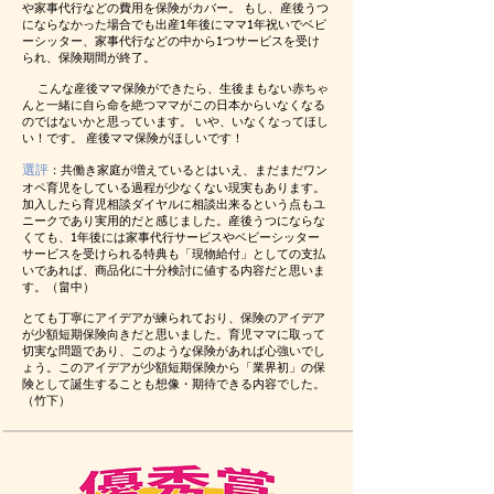
や家事代行などの費用を保険がカバー。 もし、産後うつ
にならなかった場合でも出産1年後にママ1年祝いでベビ
ーシッター、家事代行などの中から1つサービスを受け
られ、保険期間が終了。
こんな産後ママ保険ができたら、生後まもない赤ちゃ
んと一緒に自ら命を絶つママがこの日本からいなくなる
のではないかと思っています。 いや、いなくなってほし
い！です。 産後ママ保険がほしいです！
選評
：共働き家庭が増えているとはいえ、まだまだワン
オペ育児をしている過程が少なくない現実もあります。
加入したら育児相談ダイヤルに相談出来るという点もユ
ニークであり実用的だと感じました。産後うつにならな
くても、1年後には家事代行サービスやベビーシッター
サービスを受けられる特典も「現物給付」としての支払
いであれば、商品化に十分検討に値する内容だと思いま
す。（畠中）
とても丁寧にアイデアが練られており、保険のアイデア
が少額短期保険向きだと思いました。育児ママに取って
切実な問題であり、このような保険があれば心強いでし
ょう。このアイデアが少額短期保険から「業界初」の保
険として誕生することも想像・期待できる内容でした。
（竹下）