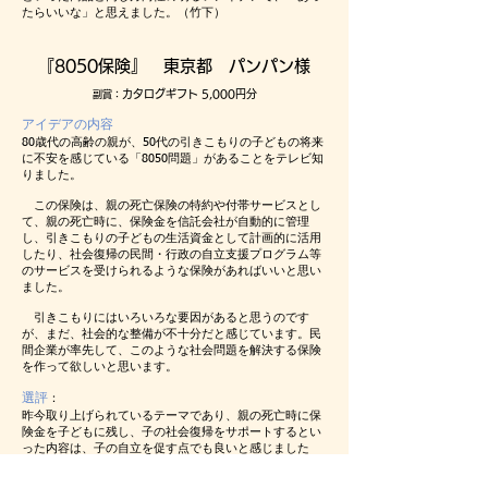
たらいいな」と思えました。（竹下）
『8050保険』 東京都 パンパン様
カタログギフト 5,000円分
副賞：
アイデアの内容
80歳代の高齢の親が、50代の引きこもりの子どもの将来
に不安を感じている「8050問題」があることをテレビ知
りました。
この保険は、親の死亡保険の特約や付帯サービスとし
て、親の死亡時に、保険金を信託会社が自動的に管理
し、引きこもりの子どもの生活資金として計画的に活用
したり、社会復帰の民間・行政の自立支援プログラム等
のサービスを受けられるような保険があればいいと思い
ました。
引きこもりにはいろいろな要因があると思うのです
が、まだ、社会的な整備が不十分だと感じています。民
間企業が率先して、このような社会問題を解決する保険
を作って欲しいと思います。
選評
：
昨今取り上げられているテーマであり、親の死亡時に保
険金を子どもに残し、子の社会復帰をサポートするとい
った内容は、子の自立を促す点でも良いと感じました
（選定委員）