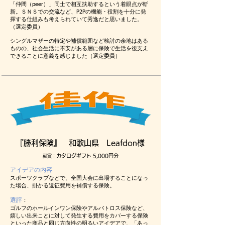
「仲間（peer）」同士で相互扶助するという着眼点が斬
新。ＳＮＳでの交流など、P2Pの機能・役割を十分に発
揮する仕組みも考えられていて秀逸だと思いました。
（選定委員）
シングルマザーの特定や補償範囲など検討の余地はある
ものの、社会生活に不安がある層に保険で生活を後支え
できることに意義を感じました（選定委員）
『勝利保険』 和歌山県 Leafdon様
カタログギフト 5,000円分
副賞：
アイデアの内容
スポーツクラブなどで、全国大会に出場することになっ
た場合、掛かる遠征費用を補償する保険。
選評
：
ゴルフのホールインワン保険やアルバトロス保険など、
嬉しい出来ことに対して発生する費用をカバーする保険
といった商品と同じ方向性の明るいアイデアで、「あっ