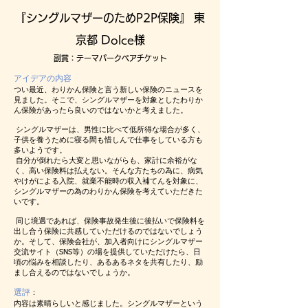
『シングルマザーのためP2P保険』 東
京都 Dolce様
副賞：
テーマパークペアチケット
アイデアの内容
つい最近、わりかん保険と言う新しい保険のニュースを
見ました。そこで、シングルマザーを対象としたわりか
ん保険があったら良いのではないかと考えました。
シングルマザーは、男性に比べて低所得な場合が多く、
子供を養うために寝る間も惜しんで仕事をしている方も
多いようです。
自分が倒れたら大変と思いながらも、家計に余裕がな
く、高い保険料は払えない。そんな方たちの為に、病気
やけがによる入院、就業不能時の収入補てんを対象に、
シングルマザーの為のわりかん保険を考えていただきた
いです。
同じ境遇であれば、保険事故発生後に後払いで保険料を
出し合う保険に共感していただけるのではないでしょう
か。そして、保険会社が、加入者向けにシングルマザー
交流サイト（SNS等）の場を提供していただけたら、日
頃の悩みを相談したり、あるあるネタを共有したり、励
まし合えるのではないでしょうか。
選評
：
内容は素晴らしいと感じました。シングルマザーという