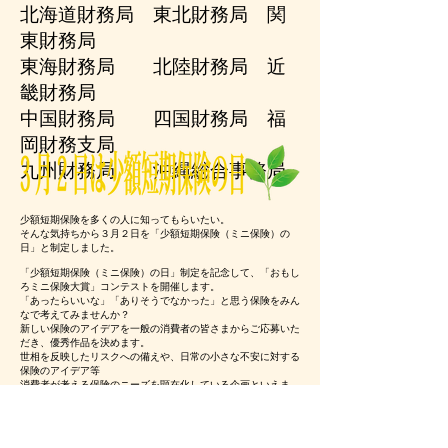
北海道財務局 東北財務局 関
東財務局
​東海財務局 北陸財務局 近
畿財務局
中国財務局 四国財務局 ​福
岡財務支局
​九州財務局 沖縄総合事務局
少額短期保険を多くの人に知ってもらいたい。
そんな気持ちから３月２日を「少額短期保険（ミニ保険）の
日」と制定しました。
「少額短期保険（ミニ保険）の日」制定を記念して、「おもし
ろミニ保険大賞」コンテストを開催します。
「あったらいいな」「ありそうでなかった」と思う保険をみん
なで考えてみませんか？
新しい保険のアイデアを一般の消費者の皆さまから
ご応募いた
だき、優秀作品を決めます。
世相を反映したリスクへの備えや、日常の小さな不安に対する
保険のアイデア等
消費者が考える保険のニーズを顕在化している企画といえま
す。
≪商品化されたアイデア≫
これまで開催した、おもしろミニ保険大賞コンテストの優秀賞