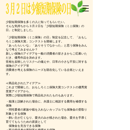
少額短期保険を多くの人に知ってもらいたい。
そんな気持ちから３月２日を「少額短期保険（ミニ保険）の
日」と制定しました。
「少額短期保険（ミニ保険）の日」制定を記念して、「おもし
ろミニ保険大賞」コンテストを開催します。
「あったらいいな」「ありそうでなかった」と思う保険をみん
なで考えてみませんか？
新しい保険のアイデアを一般の消費者の皆さまから
ご応募いた
だき、優秀作品を決めます。
世相を反映したリスクへの備えや、日常の小さな不安に対する
保険のアイデア等
消費者が考える保険のニーズを顕在化している企画といえま
す。
≪商品化されたアイデア≫
これまで開催した、おもしろミニ保険大賞コンテストの優秀賞
受賞アイデアから、
実際に少額短期保険で商品化されたものもあります。
・痴漢と誤解された場合に、弁護士に相談する費用を補償する
保険
・同性愛者の家族や籍を入れないカップルでも保険金の受取り
対象とする保険
・飼い主が亡くなり、愛犬のみが残された場合、愛犬を手厚く
育ててもらうための原資として
保険金を充当できる保険
・民泊提供者の家財等を補償する保険