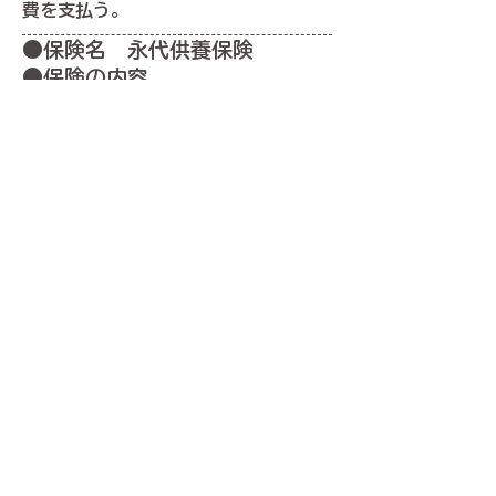
費を支払う。
●保険名 永代供養保険
●保険の内容
跡継ぎがいない方は月々の積み立て金
により、保険会社が密葬、永代供養墓
での納骨まで、執り行う。 保険会社が
後見人になったら、安心出来ると思
う。
●保険名 ぬいぐるみの入院保
険
●保険名 認知症の家族を見守る
rio 様
保険
●保険の内容
​家族が認知症に起因する事故やトラブ
ルにて、賠償を求められた際に、賠償
負担を軽減してくれる保険があれば、