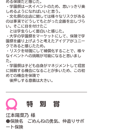
める保険だと感じた。
・学園祭は一大イベントのため、思いっきり楽
しめるようになればいいと思う。
・文化祭の出店に関しては様々なリスクがある
のは事実でどうしてもとがった企画を出しづら
い。そこに目を付けたこ
とは学生らしく面白いと感じた。
・大学の学園祭をマーケットにして、保険で学
園祭を盛り上げようと考えたアイデアがユニー
クであると感じたため。
・リスクを明確にして補償化することで、様々
なイベントへの挑戦が可能になると思いまし
た。
・学園祭は子ども自身がマネジメントして経営
に挑戦する機会になることが多いため、この初
めての機会を保険で
後押しする意義は大きい。
特別賞
江本陽菜乃 様
●保険名 ごめんねの勇気、仲直りサポ
ート保険