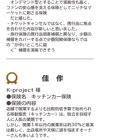
オンデマンド型とすることで実現性も高く、
ファンの安心感を支える保険としてニッチなマ
ーケットに刺さる保険
だと感じた。
・チケットキャンセルではなく、携行品に焦点
を合わせた内容が新しいと思いました。
・旅行保険の携行品損害補償と異なり、少額の
補償をカバーする点で少額短期保険ならでは
の“かゆいところに届
く”補償を実現できそう
​佳作
K-project 様
​●保険名 キッチンカー保険
●保険の内容
店舗で開業するよりも比較的低予算で始められ
る移動販売（キッチンカー）は、独立を目指す
人に人気の業態です。
しかし、開業１年以内の廃業率は約30%と現実
は厳しく、出店場所や天候に頭を悩ますオーナ
ーさんも多いようです。