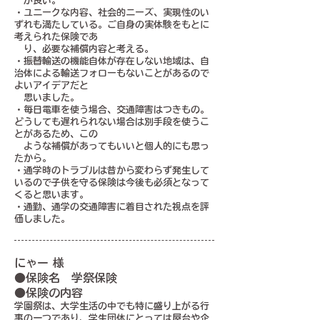
が良い。
・ユニークな内容、社会的ニーズ、実現性のい
ずれも満たしている。ご自身の実体験をもとに
考えられた保険であ
り、必要な補償内容と考える。
・振替輸送の機能自体が存在しない地域は、自
治体による輸送フォローもないことがあるので
よいアイデアだと
思いました。
・毎日電車を使う場合、交通障害はつきもの。
どうしても遅れられない場合は別手段を使うこ
とがあるため、この
ような補償があってもいいと個人的にも思っ
たから。
・通学時のトラブルは昔から変わらず発生して
いるので子供を守る保険は今後も必須となって
くると思います。
・通勤、通学の交通障害に着目された視点を評
価しました。
にゃー 様
●保険名 学祭保険
●保険の内容
学園祭は、大学生活の中でも特に盛り上がる行
事の一つであり、学生団体にとっては屋台や企