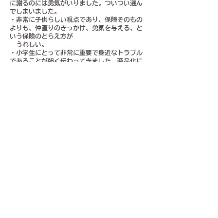
に謝るのには勇気がいりました。ついつい選ん
でしまいました。
・非常に子供らしい視点であり、保障そのもの
よりも、仲直りのきっかけ、勇気を与える、と
いう保険のとらえ方が
うれしい。
・小学生にとって非常に重要で身近なトラブル
であることが強く伝わってきました。商品化に
あたっては、内容の
精査や見直しが必要ではあるものの、子ども
たちの切実な思いを形にしようとする姿勢は大
変意義深く、その点を
評価して選定いたしました。
・小学生のお小遣いでも入れるような、実現し
たら幼いころから保険を身近に感じられてとて
もいいと思った。
・ケンカをしたお友達と仲直りするために保険
を使おうと考えたアイデアがユニークであると
感じたため。
・仲直りしたいけどなかなか言い出せない気持
ちはとてもよくわかりますし、悶々とした日々
は苦痛でしかないこと
もよくわかるので、きっかけを作ってあげる
のはとても良いと感じました。
・友達とのケンカという誰もが経験する日常の
小さなトラブルに着目し、「仲直りのきっか