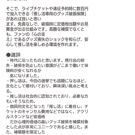
そこで、ライブチケットや遠征予約時に数百円
で加入できる「推し活専用のグッズ破損保険」
があれば良いと思い
ます。免責なしで、破損時に定価相当額やお見
舞金が出る仕組みです。高額な補償でなくと
も、ファンの「心の支
え」であるグッズ喪失のショックを和らげ、安
心して推し活を楽しめる環境を作れます。
●選評
・時代に沿ったものと思います。携行品の紛
失・破損を防止したい意識がどこまで働いて保
険料が安くなれるか
気になりました。
・押し活は、今回の選挙でも話題になるほど、
文化として根付いており、興味深い視点と考え
る。
・推し活は社会的に認知されており、必要な方
もいそうなため。
・国民的文化となった「推し活」に着目し、チ
ケットのキャンセル費用などではなく、アクリ
ルスタンドなど低価格
だが心理的価値の高いグッズ破損を補償対象
とした点が非常にユニークであると感じた。ま
た、補償額を限定した