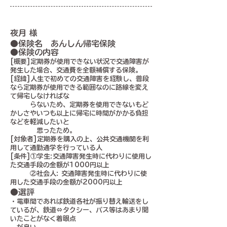
夜月 様
●保険名 あんしん帰宅保険
●保険の内容
[概要]定期券が使用できない状況で交通障害が
発生した場合、交通費を全額補償する保険。
[経緯]人生で初めての交通障害を経験し、普段
なら定期券が使用できる範囲なのに路線を変え
て帰宅しなければな
らないため、定期券を使用できないもど
かしさやいつも以上に帰宅に時間がかかる負担
などを軽減したいと
思ったため。
[対象者]定期券を購入の上、公共交通機関を利
用して通勤通学を行っている人
[条件]①学生:交通障害発生時に代わりに使用し
た交通手段の金額が1000円以上
②社会人: 交通障害発生時に代わりに使
用した交通手段の金額が2000円以上
●選評
・電車間であれば鉄道各社が振り替え輸送をし
ているが、鉄道⇔タクシー、バス等はあまり聞
いたことがなく着眼点