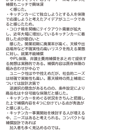
補償もニッチで興味深
く感じた。
・キッチンカーにて独立しようとする人を保険
で応援しようと考えたアイデアがユニークであ
ると感じたため。
・コロナ禍を契機にテイクアウト需要が拡大
し、近年大幅に増加しているキッチンカーに着
目した点が面白いと
感じた。開業初期に廃業率が高く、天候や出
店場所など不確実性の高いリスクを抱える業態
に対し、就業不能補償
やPL保険、弁護士費用補償をまとめて提供す
る発想は実務的である。補償内容は既存保険の
組み合わせが中心で
ユニーク性はやや控えめだが、社会的ニーズ
は明確で実現性も高い。悪天候時の売上補填に
ついては設計次第で
逆選択の懸念があるものの、条件設定により
商品化は十分可能な保険だと感じた。
・キッチンカーをめぐる状況をきちんと把握し
た上で補償内容を4つに分けている点が秀逸が
と感じました。
・キッチンカー事業開始を検討する人が増える
中、ニーズはあると考えられる。コンパクトな
補償設計であれば
加入者も多く見込めるのでは。