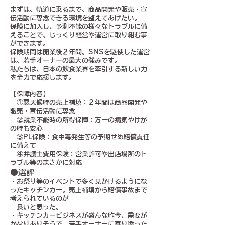
まずは、軌道に乗るまで、商品開発や販売・宣
伝活動に専念できる環境を整えてあげたい。
保険に加入し、予測不能の様々なトラブルに備
えることで、じっくり経営や運営に取り組む事
ができます。
保険期間は開業後２年間。SNSを駆使した運営
は、若手オーナーの最大の強みです。
私たちは、日本の飲食業界を牽引する新しい力
を全力で応援します。
【保障内容】
①悪天候時の売上補填：２年間は商品開発や
販売・宣伝活動に専念
②就業不能時の所得保障：万一の病気やけが
の時も安心
③PL保険：食中毒発生等の予期せぬ賠償責任
に備えて
④弁護士費用保険：営業許可や出店場所のト
ラブル等のまさかに対応
●選評
・お祭り等のイベントで多く見かけるようにな
ったキッチンカー。売上補填から賠償事故まで
考えられているのが
良いと思った。
・キッチンカービジネスが盛んな昨今、需要が
かなりありそうで、若手オーナーに寄り添った