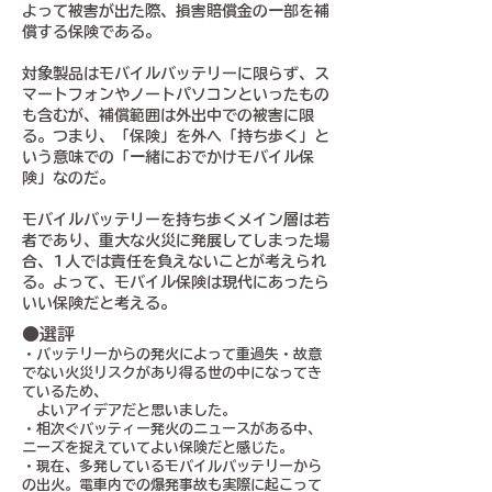
よって被害が出た際、損害賠償金の一部を補
償する保険である。
対象製品はモバイルバッテリーに限らず、ス
マートフォンやノートパソコンといったもの
も含むが、補償範囲は外出中での被害に限
る。つまり、「保険」を外へ「持ち歩く」と
いう意味での「一緒におでかけモバイル保
険」なのだ。
モバイルバッテリーを持ち歩くメイン層は若
者であり、重大な火災に発展してしまった場
合、1人では責任を負えないことが考えられ
る。よって、モバイル保険は現代にあったら
いい保険だと考える。
●選評
・バッテリーからの発火によって重過失・故意
でない火災リスクがあり得る世の中になってき
ているため、
よいアイデアだと思いました。
・相次ぐバッティー発火のニュースがある中、
ニーズを捉えていてよい保険だと感じた。
・現在、多発しているモバイルバッテリーから
の出火。電車内での爆発事故も実際に起こって