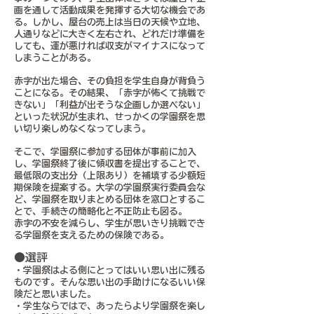
画を通して活動成果を発揮する大切な機会であ
る。しかし、屋台の売上は当日の天候や立地、
人通りなどに大きく左右され、どれだけ準備を
しても、運が悪ければ収支がマイナスになって
しまうことがある。
赤字が出た場合、その負担を学生自身が背負う
ことになる。その結果、「赤字が怖くて挑戦で
きない」「利益が出そうな企画しか選べない」
といった状況が生まれ、せっかくの学園祭を思
い切り楽しめなくなってしまう。
そこで、学園祭に参加する団体が事前に加入
し、学園祭終了後に領収書を提出することで、
最低限の支出分（上限あり）を補填する少額短
期保険を提案する。大学の学園祭実行委員会な
ど、学園祭を取りまとめる団体を窓口とするこ
とで、手続きの簡略化と不正防止も図る。
赤字の不安を減らし、学生が思いきり挑戦でき
る学園祭を支えるための保険である。
●選評
・学園祭はよる側にとってはいい思い出に残る
ものです。そんな思い出の手助けになるいい保
険だと思いました。
・学生ならではで、あったらより学園祭を楽し