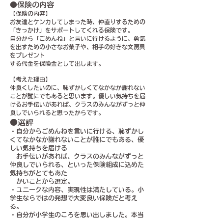
●保険の内容
【保険の内容】
お友達とケンカしてしまった時、仲直りするための
「きっかけ」をサポートしてくれる保険です。
自分から「ごめんね」と言いに行けるように、勇気
を出すための小さなお菓子や、相手の好きな文房具
をプレゼント
する代金を保険金として出します。
【考えた理由】
仲良くしたいのに、恥ずかしくてなかなか謝れない
ことが誰にでもあると思います。優しい気持ちを届
けるお手伝いがあれば、クラスのみんながずっと仲
良しでいられると思ったからです。
●選評
・自分からごめんねを言いに行ける、恥ずかし
くてなかなか謝れないことが誰にでもある、優
しい気持ちを届ける
お手伝いがあれば、クラスのみんながずっと
仲良しでいられる、といった保険組成に込めた
気持ちがとてもあた
かいことから選定。
・ユニークな内容、実現性は満たしている。小
学生ならではの発想で大変良い保険だと考え
る。
・自分が小学生のころを思い出しました。本当