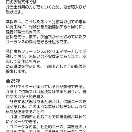
円の少額案件では
弁護士費用の方が高くつくため、泣き寝入りが
現状です。
本保険は、こうしたネット完結型取引での未払
い発生時に、報酬額を全額補償すると同時に、
提携弁護士名義での
督促を代行します。少額だからと諦めていたフ
リーランスの権利を守る仕組みです。
私自身もフリーランスのクリエイターとして活
動しており、未払いの不安は常にあります。安
心して創作に打ち込
める環境を作るため、当事者としてこの保険を
提案します。
●選評
・クリエイターが困っている姿が想像できる。
弁護士に依頼すれば解決策はあると思うが、費
用や労力から泣き寝入
りをする状況はあると思われ、保険ニーズを
強く感じる。このような事象が起きないような
体制整備をすることや
弁護士事務所と組むことで保険組成が具体的
にイメージできる。
・ユニークな内容、社会的ニーズ、実現性のい
ずれも満たしている。ご自身もフリーランスと