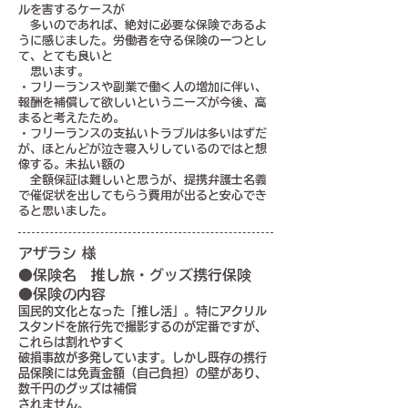
ルを害するケースが
多いのであれば、絶対に必要な保険であるよ
うに感じました。労働者を守る保険の一つとし
て、とても良いと
思います。
・フリーランスや副業で働く人の増加に伴い、
報酬を補償して欲しいというニーズが今後、高
まると考えたため。
・フリーランスの支払いトラブルは多いはずだ
が、ほとんどが泣き寝入りしているのではと想
像する。未払い額
の
全額保証は難しいと思うが、提携弁護士名義
で催促状を出してもらう費用が出ると安心でき
ると思いました。
アザラシ 様
●保険名 推し旅・グッズ携行保険
●保険の内容
国民的文化となった「推し活」。特にアクリル
スタンドを旅行先で撮影するのが定番ですが、
これらは割れやすく
破損事故が多発しています。しかし既存の携行
品保険には免責金額（自己負担）の壁があり、
数千円のグッズは補償
されません。