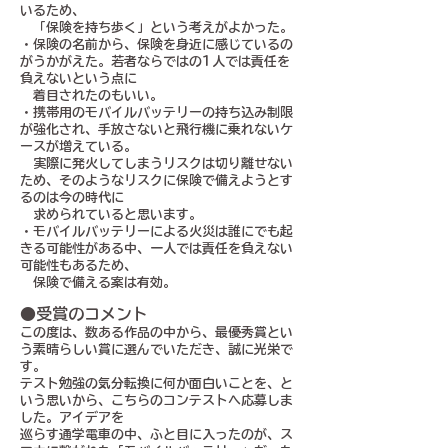
いるため、
「保険を持ち歩く」という考えがよかった。
・保険の名前から、保険を身近に感じているの
がうかがえた。若者ならではの1人では責任を
負えないという点に
着目されたのもいい。
・携帯用のモバイルバッテリーの持ち込み制限
が強化され、手放さないと飛行機に乗れないケ
ースが増えている。
実際に発火してしまうリスクは切り離せない
ため、そのようなリスクに保険で備えようとす
るのは今の時代に
求められていると思います。
・モバイルバッテリーによる火災は誰にでも起
きる可能性がある中、一人では責任を負えない
可能性もあるため、
保険で備える案は有効。
●受賞のコメント
この度は、数ある作品の中から、最優秀賞とい
う素晴らしい賞に選んでいただき、誠に光栄で
す。
テスト勉強の気分転換に何か面白いことを、と
いう思いから、こちらのコンテストへ応募しま
した。アイデアを
巡らす通学電車の中、ふと目に入ったのが、ス