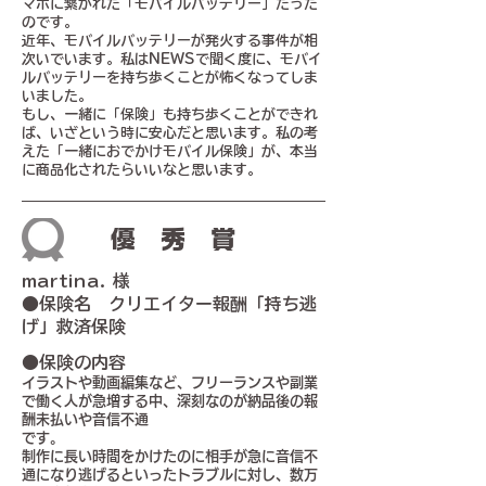
マホに繋がれた「モバイルバッテリー」だった
のです。
近年、モバイルバッテリーが発火する事件が相
次いでいます。私はNEWSで聞く度に、モバイ
ルバッテリーを持ち歩くことが怖くなってしま
いました。
もし、一緒に「保険」も持ち歩くことができれ
ば、いざという時に安心だと思います。私の考
えた「一緒におでかけモバイル保険」が、本当
に商品化されたらいいなと思います。
優秀賞
martina. 様
●保険名 クリエイター報酬「持ち逃
げ」救済保険
●保険の内容
イラストや動画編集など、フリーランスや副業
で働く人が急増する中、深刻なのが納品後の報
酬未払いや音信不通
です。
制作に長い時間をかけたのに相手が急に音信不
通になり逃げるといったトラブルに対し、数万