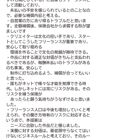
して活動しており、
未払いの不安を感じられているとのことなの
で、必要な補償内容と考える。
・自営業の方にあり得るトラブルだと思いま
す。全額補償後、保険会社から求償する形が望
ましいです
・クリエイターは文化の担い手であり、スター
トとしてこうしたフリーランスが重要であり、
安心して取り組める
環境を作ることで文化の発展が期待できる。
・作品に対する適正な対価がきちんと支払われ
るべきであるが、報酬未払いのトラブルがある
のも事実。安心して
制作に打ち込めるよう、補償が合ってもいい
と思った。
・誰もがネットで様々な才能を発揮できる時
代。しかしネットには常にリスクがある。その
リスクを補う保険が
あったらと願う気持ちがうなずけると思いま
した。
・フリーランス人口は今後も増加していくと考
えられ、その働き方特有のリスクに対応すると
いう点で、本提案は
ニーズに合致した作品だと感じました。
・実働に対する対価は、最低限守らなくてはい
けないビジネスルールと考えており、そのルー