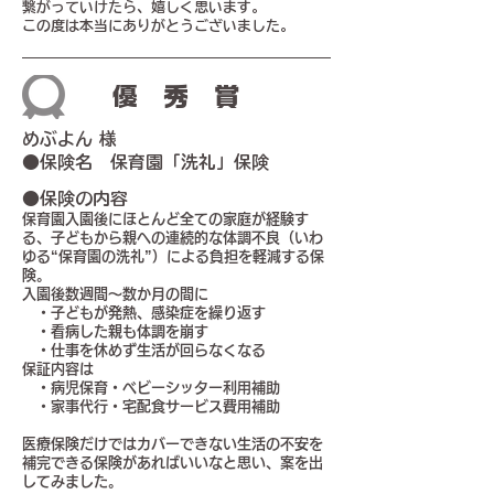
繋がっていけたら、嬉しく思います。
この度は本当にありがとうございました。
優秀賞
めぶよん 様
●保険名 保育園「洗礼」保険
●保険の内容
保育園入園後にほとんど全ての家庭が経験す
る、子どもから親への連続的な体調不良（いわ
ゆる“保育園の洗礼”）による負担を軽減する保
険。
入園後数週間〜数か月の間に
・子どもが発熱、感染症を繰り返す
・看病した親も体調を崩す
・仕事を休めず生活が回らなくなる
保証内容は
・病児保育・ベビーシッター利用補助
・家事代行・宅配食サービス費用補助
医療保険だけではカバーできない生活の不安を
補完できる保険があればいいなと思い、案を出
してみました。