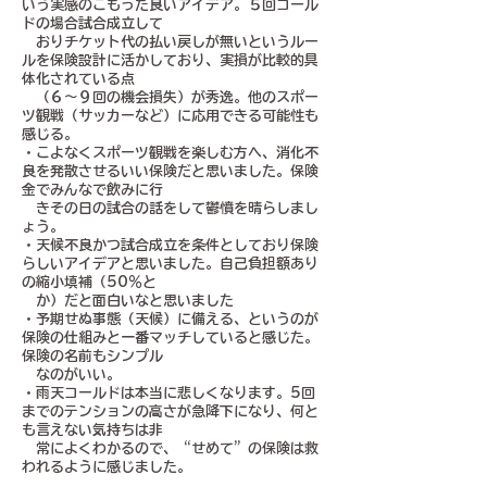
いう実感のこもった良いアイデア。５回コール
ドの場合試合成立して
おりチケット代の払い戻しが無いというルー
ルを保険設計に活かしており、実損が比較的具
体化されている点
（６～９回の機会損失）が秀逸。他のスポー
ツ観戦（サッカーなど）に応用できる可能性も
感じる。
・こよなくスポーツ観戦を楽しむ方へ、消化不
良を発散させるいい保険だと思いました。保険
金でみんなで飲みに行
きその日の試合の話をして鬱憤を晴らしまし
ょう。
・天候不良かつ試合成立を条件としており保険
らしいアイデアと思いました。自己負担額あり
の縮小填補（50％と
か）だと面白いなと思いました
・予期せぬ事態（天候）に備える、というのが
保険の仕組みと一番マッチしていると感じた。
保険の名前もシンプル
なのがいい。
・雨天コールドは本当に悲しくなります。5回
までのテンションの高さが急降下になり、何と
も言えない気持ちは非
常によくわかるので、“せめて”の保険は救
われるように感じました。