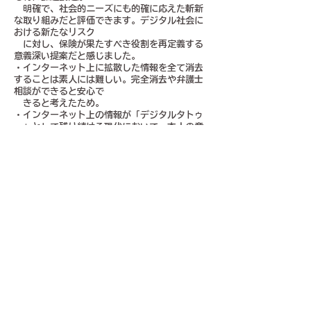
明確で、社会的ニーズにも的確に応えた斬新
な取り組みだと評価できます。デジタル社会に
おける新たなリスク
に対し、保険が果たすべき役割を再定義する
意義深い提案だと感じました。
・インターネット上に拡散した情報を全て消去
することは素人には難しい。完全消去や弁護士
相談ができると安心で
きると考えたため。
・インターネット上の情報が「デジタルタトゥ
ー」として残り続ける現代において、本人の意
思に反して拡散された
画像や動画の被害に特化している点が、時代
性を感じさせる保険である。削除要請や法的相
談、メンタルケアまで
専門家の支援を迅速に受けられる設計は、被
害直後の混乱や不安を和らげる効果が期待でき
る。一方で、炎上後の
駆け込み加入といった逆選択への配慮が、商
品設計上の検討課題になると感じた。
転ばぬ先のなんとやら 様
●保険名 ペットの「あと頼みます」
保険
●保険の内容