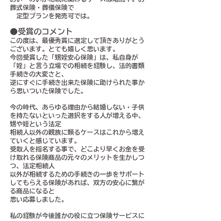
葬式保険・葬儀保険で
定型プランを発売可では。
●受賞のコメント
この度は、最優秀賞に選定して頂きありがとう
ございます。とても嬉しく思います。
今回受賞した「甥姪安心保険」は、私自身が
「姪」と言う立場での相続を経験し、法的書類
手続きの大変さと、
逆にすぐに手続き出来た保険に助けられた事か
ら思いついた保険でした。
今の時代、あらゆる理由から結婚しない・子供
を持たないといった選択をする人が増える中、
甥や姪という法定
相続人以外の親族に頼るケースはこれから増え
ていくと感じています。
受取人を指名する事で、どこより早くお金を受
け取れる保険商品の元々のメリットを生かしつ
つ、法定相続人
以外が相続するための手続きの一歩をサポート
してもらえる保険があれば、双方の安心に繋が
る商品になると
思い応募しました。
私の経験が今後誰かの役に立つ保険サービスに