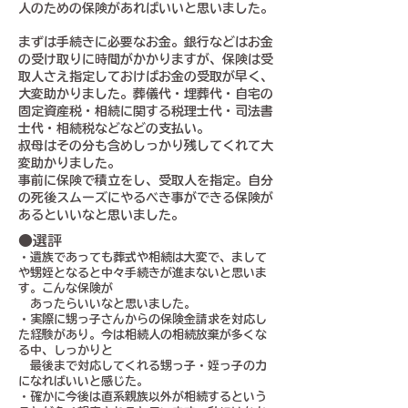
人のための保険があればいいと思いました。
まずは手続きに必要なお金。銀行などはお金
の受け取りに時間がかかりますが、保険は受
取人さえ指定しておけばお金の受取が早く、
大変助かりました。葬儀代・埋葬代・自宅の
固定資産税・相続に関する税理士代・司法書
士代・相続税などなどの支払い。
叔母はその分も含めしっかり残してくれて大
変助かりました。
事前に保険で積立をし、受取人を指定。自分
の死後スムーズにやるべき事ができる保険が
あるといいなと思いました。
●選評
・遺族であっても葬式や相続は大変で、まして
や甥姪となると中々手続きが進まないと思いま
す。こんな保険が
あったらいいなと思いました。
・実際に甥っ子さんからの保険金請求を対応し
た経験があり。今は相続人の相続放棄が多くな
る中、しっかりと
最後まで対応してくれる甥っ子・姪っ子の力
になればいいと感じた。
・確かに今後は直系親族以外が相続するという