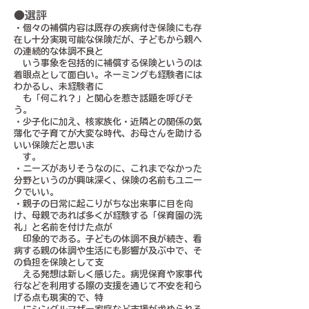
●選評
・個々の補償内容は既存の疾病付き保険にも存
在し十分実現可能な保険だが、子どもから親へ
の連続的な体調不良と
いう事象を包括的に補償する保険というのは
着眼点として面白い。ネーミングも経験者には
わかるし、未経験者に
も「何これ？」と関心を惹き話題を呼びそ
う。
・少子化に加え、核家族化・近隣との関係の気
薄化で子育てが大変な時代、お母さんを助ける
いい保険だと思いま
す。
・ニーズがありそうなのに、これまでなかった
分野というのが興味深く、保険の名前もユニー
クでいい。
・親子の日常に起こりがちな出来事に目を向
け、母親であれば多くが経験する「保育園の洗
礼」と名前を付けた点が
印象的である。子どもの体調不良が続き、看
病する親の体調や生活にも影響が及ぶ中で、そ
の負担を保険として支
える発想は新しく感じた。病児保育や家事代
行などを利用する際の支援を通じて不安を和ら
げる点も現実的で、特