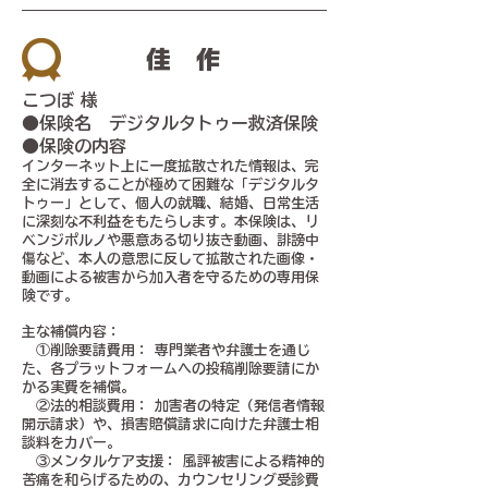
​佳作
こつぼ 様
​●保険名 デジタルタトゥー救済保険
●保険の内容
インターネット上に一度拡散された情報は、完
全に消去することが極めて困難な「デジタルタ
トゥー」として、個人の就職、結婚、日常生活
に深刻な不利益をもたらします。本保険は、リ
ベンジポルノや悪意ある切り抜き動画、誹謗中
傷など、本人の意思に反して拡散された画像・
動画による被害から加入者を守るための専用保
険です。
主な補償内容：
①削除要請費用： 専門業者や弁護士を通じ
た、各プラットフォームへの投稿削除要請にか
かる実費を補償。
②法的相談費用： 加害者の特定（発信者情報
開示請求）や、損害賠償請求に向けた弁護士相
談料をカバー。
③メンタルケア支援： 風評被害による精神的
苦痛を和らげるための、カウンセリング受診費