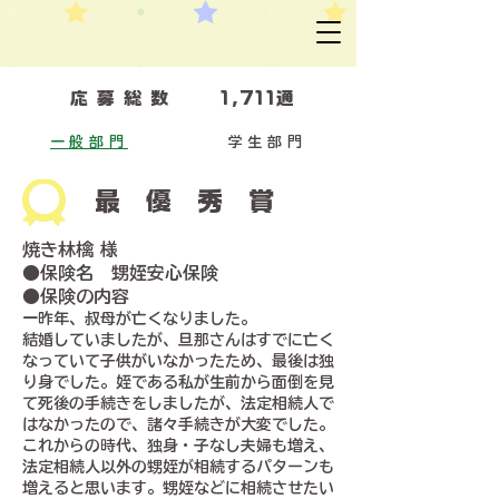
​応募総数
1,711通
一般部門
学生部門
最優秀賞
焼き林檎 様
●保険名 甥姪安心保険
●保険の内容
一昨年、叔母が亡くなりました。
結婚していましたが、旦那さんはすでに亡く
なっていて子供がいなかったため、最後は独
り身でした。姪である私が生前から面倒を見
て死後の手続きをしましたが、法定相続人で
はなかったので、諸々手続きが大変でした。
これからの時代、独身・子なし夫婦も増え、
法定相続人以外の甥姪が相続するパターンも
増えると思います。甥姪などに相続させたい