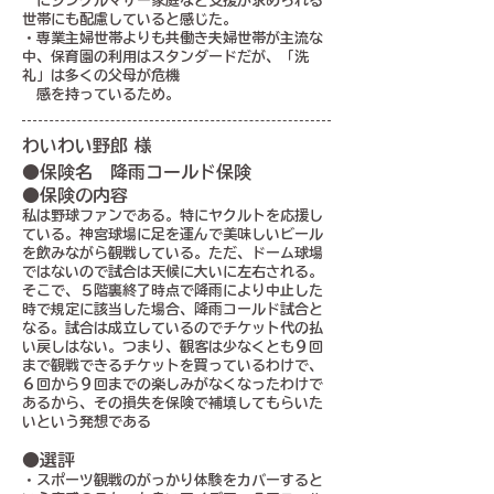
にシングルマザー家庭など支援が求められる
世帯にも配慮していると感じた。
・専業主婦世帯よりも共働き夫婦世帯が主流な
中、保育園の利用はスタンダードだが、「洗
礼」は多くの父母が危機
感を持っているため。
わいわい野郎 様
●保険名 降雨コールド保険
●保険の内容
私は野球ファンである。特にヤクルトを応援し
ている。神宮球場に足を運んで美味しいビール
を飲みながら観戦している。ただ、ドーム球場
ではないので試合は天候に大いに左右される。
そこで、５階裏終了時点で降雨により中止した
時で規定に該当した場合、降雨コールド試合と
なる。試合は成立しているのでチケット代の払
い戻しはない。つまり、観客は少なくとも９回
まで観戦できるチケットを買っているわけで、
６回から９回までの楽しみがなくなったわけで
あるから、その損失を保険で補填してもらいた
いという発想である
●選評
・スポーツ観戦のがっかり体験をカバーすると