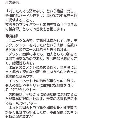
用の提供。
「消したくても消せない」という絶望に対し、
経済的なハードルを下げ、専門家の知見を迅速
に提供することで、
被害者のプライバシーと未来を守る「デジタル
の護身術」としての普及を目指します。
●選評
・ユニークな内容、実現性は満たしている。デ
ジタルタトゥーを消したいという人は一定数い
ると思うのでニーズはあると思うわれる。
・デジタル関係の中でも、個人としての被害で
は最も深刻なものであり、社会的な意義が大き
く、話題性もある。
・出展者のコメントにもある通り、当事者にと
って極めて深刻な問題に真正面から向き合った
意欲的な商品です。
インターネット上の情報が半永久的に残り、
個人の生活やキャリアに長期的な影響を与え
る“デジタルタトゥー”
の問題は、今後さらに加速度的に増加するこ
とが容易に想像されます。今回の応募作品の中
でも、AIやインター
ネット起因のトラブルを補償対象とする商品
が多く見受けられましたが、本商品はその中で
も特に課題設定が