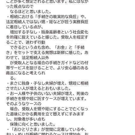
ことが多く想定されると思います。私にはなか
った視点なので
なるほどと思いました。
・相続における「手続きの現実的な負担」や、
法定相続人ではない甥・姪などが担う実務負担
に着目している点が、
増加する子なし・独身高齢者という社会変化
を的確に捉えていると感じた。受取人を指定す
ることで、迷わず行動
できるという点も含め、「お金」と「手続
き」をセットで支える発想は新鮮に感じた。あ
わせて、法定相続人以外
が受取人となる場合の手続きガイドなどの付
帯サービスを設けることで、より安心感のある
商品になると考えられ
る。
・まさに独身・子なし夫婦が増え、甥姪に相続
させたい人が増えるとおもいました。
・お一人様や子供のいない夫婦が増え、死後の
手続きを甥や姪に託すケースが増えています。
そのようなケースの
場合、受取人を甥や姪にすることで亡くなっ
た直後にかかる費用を立て替えずにすみます
し、対象者が多い点も
保険に向くと思いました。
・「おひとりさま」が世間に定着している中、
おい・めいが相続に関わるケースは増加中。お