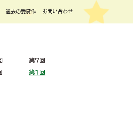
お問い合わせ
て
過去の受賞作
回
第7回
回
第1回