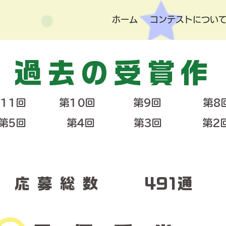
ホーム
コンテストについ
​過去の受賞作
11回
第10回
第9回
第8
第5回
第4回
第3回
第2
​応募総数
​491通